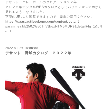
デサント バレーボールカタログ ２０２２年
２０２２年デジタルWEBカタログとしてパソコンやスマホから
見れるようになりました。
下記のURLより閲覧できますので、是非ご活用ください。
https://saas.actibookone.com/content/detail?
param=eyJjb250ZW50TnVtIjoxNTM5MDR9&detailFlg=1&pN
o=1
2022-01-26 15:08:00
デサント 野球カタログ ２０２２年