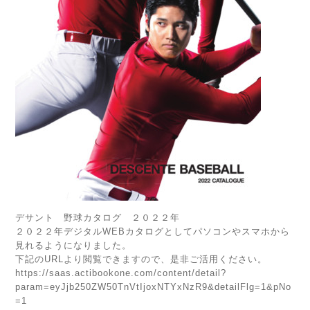
デサント 野球カタログ ２０２２年
２０２２年デジタルWEBカタログとしてパソコンやスマホから
見れるようになりました。
下記のURLより閲覧できますので、是非ご活用ください。
https://saas.actibookone.com/content/detail?
param=eyJjb250ZW50TnVtIjoxNTYxNzR9&detailFlg=1&pNo
=1